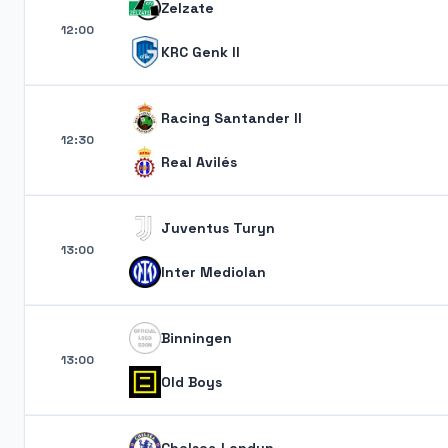
Zelzate
12:00
KRC Genk II
Racing Santander II
12:30
Real Avilés
Juventus Turyn
13:00
Inter Mediolan
Binningen
13:00
Old Boys