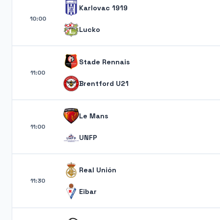
Karlovac 1919
10:00
Lucko
Stade Rennais
11:00
Brentford U21
Le Mans
11:00
UNFP
Real Unión
11:30
Eibar