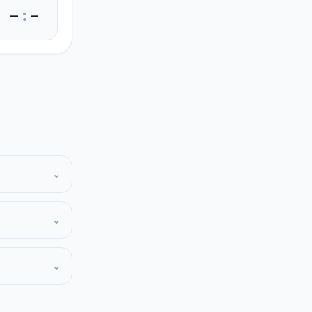
–
:
–
⌄
⌄
⌄