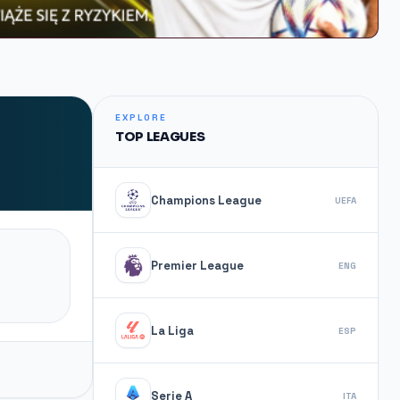
EXPLORE
TOP LEAGUES
Champions League
UEFA
Premier League
ENG
La Liga
ESP
Serie A
ITA