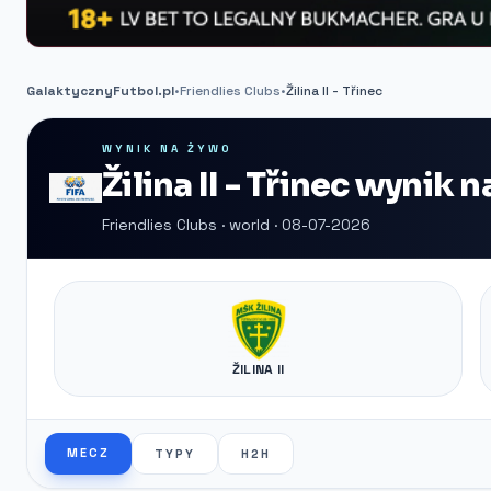
GalaktycznyFutbol.pl
•
Friendlies Clubs
•
Žilina II - Třinec
WYNIK NA ŻYWO
Žilina II - Třinec wynik 
Friendlies Clubs · world · 08-07-2026
ŽILINA II
MECZ
TYPY
H2H