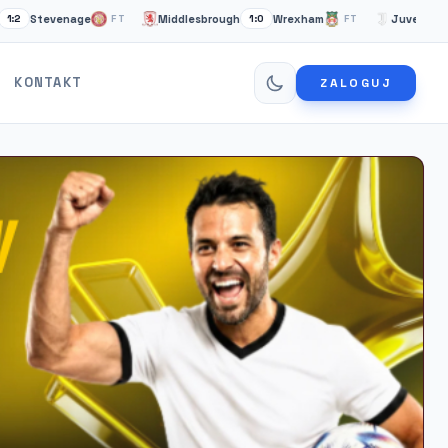
evenage
Middlesbrough
Wrexham
Juventus Turyn
FT
1:0
FT
KONTAKT
ZALOGUJ