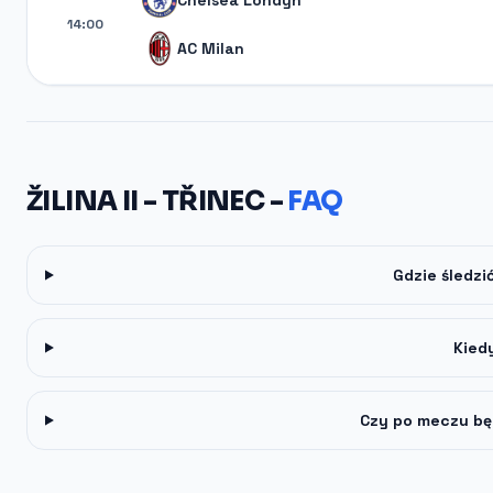
Chelsea Londyn
14:00
AC Milan
ŽILINA II - TŘINEC -
FAQ
Gdzie śledzić
Kied
Czy po meczu bę