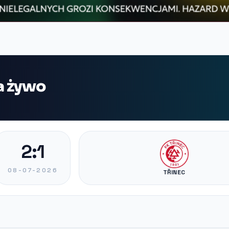
na żywo
2:1
08-07-2026
TŘINEC