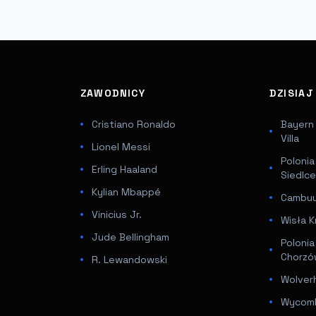
ZAWODNICY
DZISIA
Cristiano Ronaldo
Bayern
Villa
Lionel Messi
Poloni
Erling Haaland
Siedlc
Kylian Mbappé
Cambuur
Vinicius Jr.
Wisła K
Jude Bellingham
Poloni
Chorz
R. Lewandowski
Wolver
Wycomb