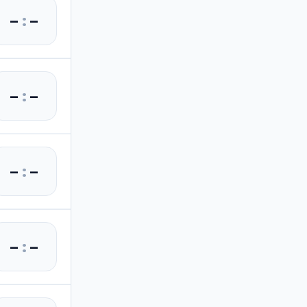
–
:
–
–
:
–
–
:
–
–
:
–