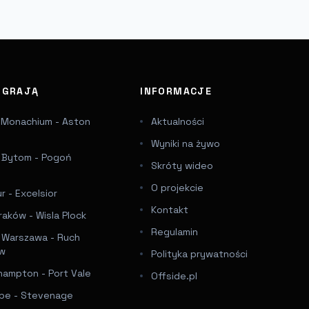
J GRAJĄ
INFORMACJE
 Monachium - Aston
Aktualności
Wyniki na żywo
a Bytom - Pogoń
Skróty wideo
e
O projekcie
 - Excelsior
Kontakt
raków - Wisla Plock
Regulamin
a Warszawa - Ruch
ów
Polityka prywatności
hampton - Port Vale
Offside.pl
e - Stevenage