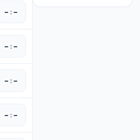
–
:
–
–
:
–
–
:
–
–
:
–