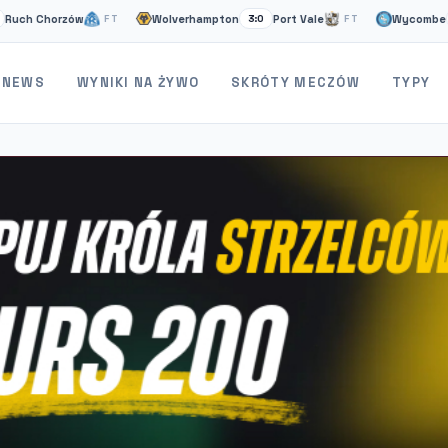
horzów
Wolverhampton
Port Vale
Wycombe
St
FT
3:0
FT
1:2
NEWS
WYNIKI NA ŻYWO
SKRÓTY MECZÓW
TYPY