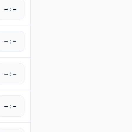
–
:
–
–
:
–
–
:
–
–
:
–