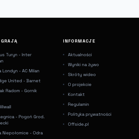
J GRAJĄ
INFORMACJE
s Turyn - Inter
Aktualności
an
Wyniki na żywo
 Londyn - AC Milan
Skróty wideo
dge United - Barnet
O projekcie
ak Radom - Gornik
Kontakt
Regulamin
llwall
Polityka prywatności
Legnica - Pogoń Grod.
ecki
Offside.pl
a Niepołomice - Odra