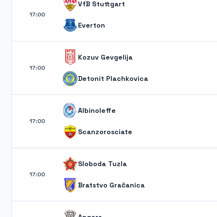
VfB Stuttgart
17:00
Everton
Kozuv Gevgelija
17:00
Detonit Plachkovica
Albinoleffe
17:00
Scanzorosciate
Sloboda Tuzla
17:00
Bratstvo Gračanica