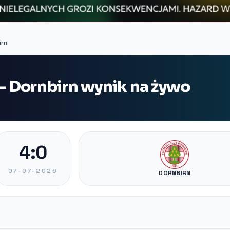
irn
 Dornbirn wynik na żywo
4:0
07-07-2026
DORNBIRN