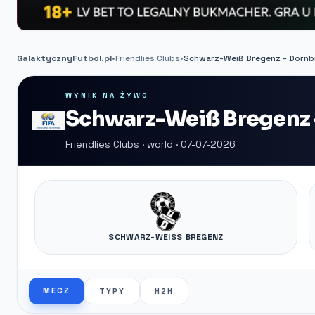
GalaktycznyFutbol.pl
•
Friendlies Clubs
•
Schwarz-Weiß Bregenz - Dornb
WYNIK NA ŻYWO
Schwarz-Weiß Bregenz -
Friendlies Clubs · world · 07-07-2026
SCHWARZ-WEISS BREGENZ
MECZ
TYPY
H2H