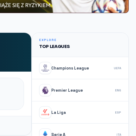
EXPLORE
TOP LEAGUES
Champions League
UEFA
Premier League
ENG
La Liga
ESP
Serie A
ITA