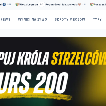
Miedz Legnica
Pogoń Grod. Mazowiecki
Puszcza Niepoło
H
0:1
1H
NEWS
WYNIKI NA ŻYWO
SKRÓTY MECZÓW
TYPY