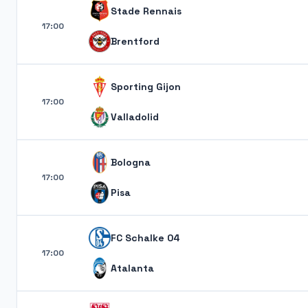
Stade Rennais
17:00
Brentford
Sporting Gijon
17:00
Valladolid
Bologna
17:00
Pisa
FC Schalke 04
17:00
Atalanta