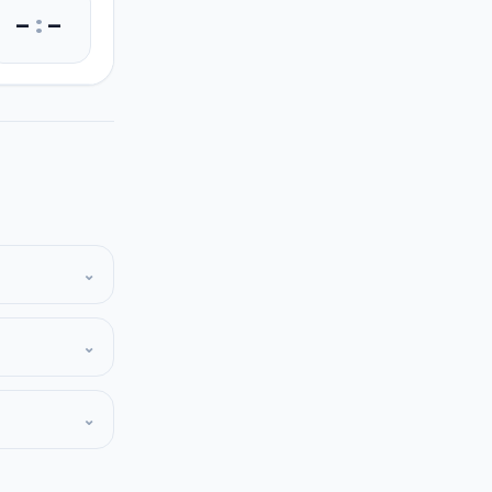
–
:
–
⌄
⌄
⌄