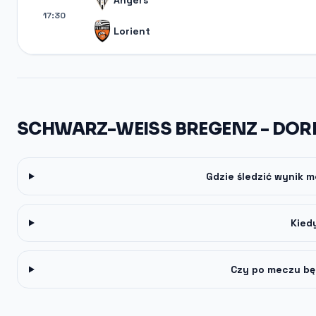
Angers
17:30
Lorient
SCHWARZ-WEISS BREGENZ - DOR
Gdzie śledzić wynik 
Kied
Czy po meczu bę