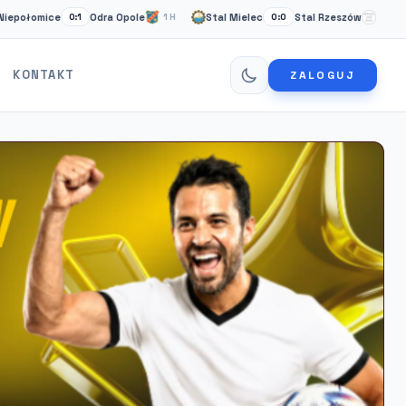
mice
Odra Opole
Stal Mielec
Stal Rzeszów
Card
0:1
1H
0:0
1H
KONTAKT
ZALOGUJ