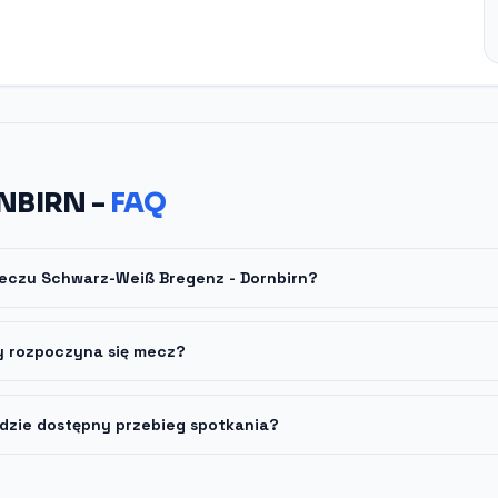
NBIRN -
FAQ
meczu Schwarz-Weiß Bregenz - Dornbirn?
y rozpoczyna się mecz?
dzie dostępny przebieg spotkania?