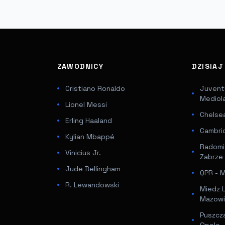
ZAWODNICY
DZISIA
Cristiano Ronaldo
Juventu
Mediol
Lionel Messi
Chelsea
Erling Haaland
Cambri
Kylian Mbappé
Radomi
Vinicius Jr.
Zabrze
Jude Bellingham
QPR - Mi
R. Lewandowski
Miedz 
Mazowi
Puszcz