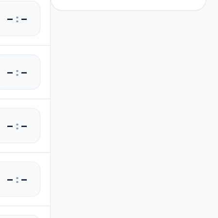
–
:
–
–
:
–
–
:
–
–
:
–